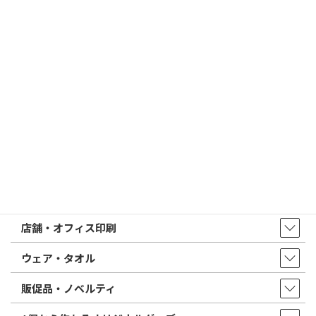
2026/02/13
はんこ屋さん21からのお知らせ
印鑑の書体（古印体・篆書体・印相体・楷書体・行書体）とは？
特徴とフォントの選び方
はんこ屋さん21からのお知らせ一覧 ≫
トップページ
店舗・アクセス
取扱商品・サービス
印鑑・はんこ
店舗・オフィス印刷
ウェア・タオル
販促品・ノベルティ