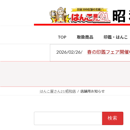
コ
ナ
ン
ビ
テ
ゲ
ン
ー
ツ
シ
TOP
取扱商品
印鑑・はんこ
へ
ョ
ス
ン
2026/02/26/
春の印鑑フェア開催
キ
に
ッ
移
プ
動
はんこ屋さん21 昭和店
店舗用お知らせ
検
索: